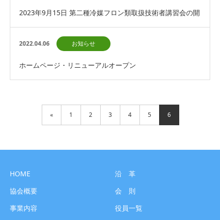
2023年9月15日 第二種冷媒フロン類取扱技術者講習会の開
催 募集は締め切りました
2022.04.06
お知らせ
ホームページ・リニューアルオープン
«
1
2
3
4
5
6
HOME
沿 革
協会概要
会 則
事業内容
役員一覧