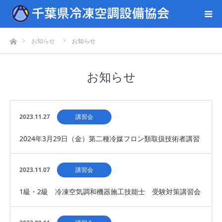
ホーム
お知らせ
お知らせ
お知らせ
2023.11.27
講習会
2024年3月29日（金）第二種冷媒フロン類取扱技術者講習
会の開催＜募集締め切りました＞
2023.11.07
講習会
1級・2級 冷凍空気調和機器施工技能士 受験対策講習会
の開催について 終了しました。