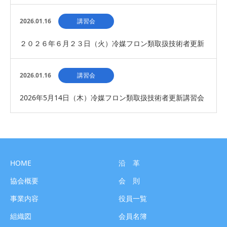
講習会 開催について（募集締め切り）
2026.01.16
講習会
２０２６年６月２３日（火）冷媒フロン類取扱技術者更新
講習会 開催について(募集締め切り）
2026.01.16
講習会
2026年5月14日（木）冷媒フロン類取扱技術者更新講習会
の開催について（募集締切）
HOME
沿 革
協会概要
会 則
事業内容
役員一覧
組織図
会員名簿