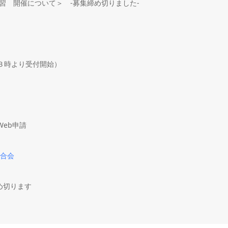
講習 開催について＞ -募集締め切りました-
３時より受付開始）
eb申請
連合会
め切ります