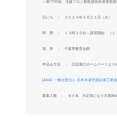
＜第7795回 冷媒フロン類取扱技術者更新
日にち ： ２０２４年５月２１日（火）
時 間 ： １３時３０分～講習開始 （１
場 所 ： 千葉県教育会館
申込み方法 ： 日設連のホームページよりW
JARAC 一般社団法人 日本冷凍空調設備工業
募集人数 ： ６０名 ※定員になり次第締