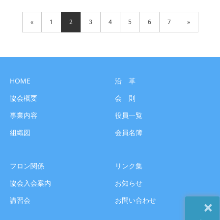
習会の開催について 募集締切
«
1
2
3
4
5
6
7
»
HOME
沿 革
協会概要
会 則
事業内容
役員一覧
組織図
会員名簿
フロン関係
リンク集
協会入会案内
お知らせ
講習会
お問い合わせ
×