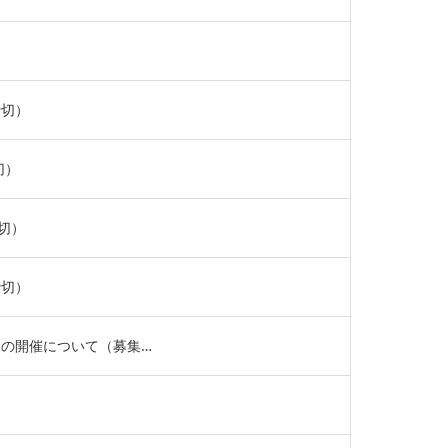
締切）
切）
切）
締切）
の開催について（募集…