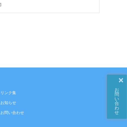
切
×
お
リンク集
問
い
お知らせ
合
わ
せ
お問い合わせ