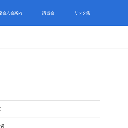
協会入会案内
講習会
リンク集
て
締切