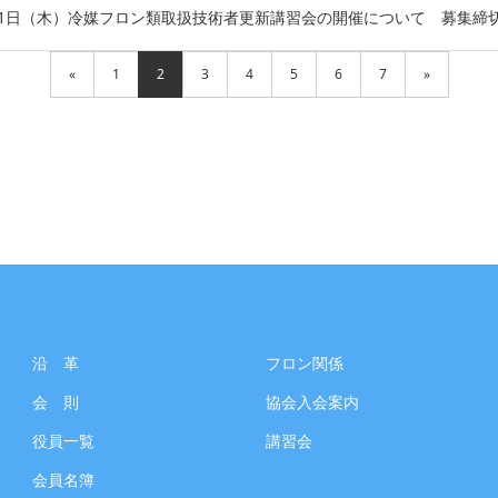
11日（木）冷媒フロン類取扱技術者更新講習会の開催について 募集締
«
1
2
3
4
5
6
7
»
沿 革
フロン関係
会 則
協会入会案内
役員一覧
講習会
会員名簿