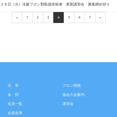
月２６日（火）冷媒フロン類取扱技術者 更新講習会 募集締め切り
«
1
2
3
4
5
6
7
»
沿 革
フロン関係
会 則
協会入会案内
役員一覧
講習会
会員名簿