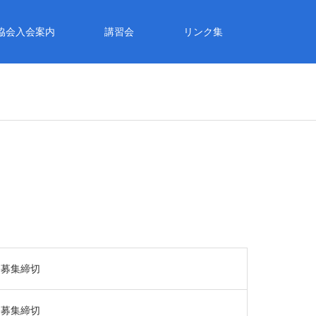
協会入会案内
講習会
リンク集
）募集締切
）募集締切